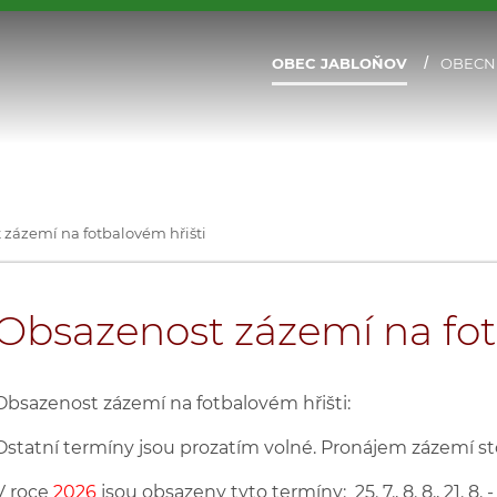
OBEC JABLOŇOV
OBECN
zázemí na fotbalovém hřišti
Obsazenost zázemí na fot
Obsazenost zázemí na fotbalovém hřišti:
Ostatní termíny jsou prozatím volné. Pronájem zázemí sto
V roce
2026
jsou obsazeny tyto termíny: 25. 7., 8. 8., 21. 8. - 