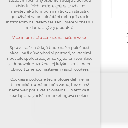
zásadami ochrany osobních údajů z důvodu
nutná pro provozování webu
1
následujících potřeb: zpětná vazba od
Fotogalerie
návštěvníků formou analytických statistik
udržení kontextu stránek (session):
používání webu, ukládání nebo přístup k
případná přihlášení, volby jazyka,
informacím na vašem zařízení, měření obsahu,
apod.
reklama a vývoj produktů.
Volitelná cookies
Více informací o cookies na našem webu
analytická pro anonymizované
Správci vašich údajů bude naše společnost,
vyhodnocení návštěvnosti
jakož i naši důvěryhodní partneři, se kterými
marketingová cookies (Google)
neustále spolupracujeme. Vyjádření souhlasu
je dobrovolné. Můžete jej kdykoli zrušit nebo
obnovit změnou nastavení vašich cookies.
Více informací o cookies na našem webu
Cookies a podobné technologie dělíme na
technická: nutná pro běh webu, bez nichž
Přijmout všechny cookies
nelze web používat a volitelná. Do této části
spadají analytická a marketingová cookies.
Odmítnout vše