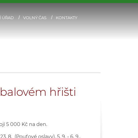
Í ÚŘAD
VOLNÝ ČAS
KONTAKTY
balovém hřišti
jí 5 000 Kč na den.
23. 8. (Pouťové oslavy), 5. 9. - 6. 9.,