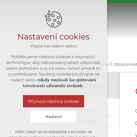
Nastavení cookies
Vítejte na našem webu!
Potřebujeme nastavit cookies a související
technologie, aby zobrazovaný obsah odpovídal
Obec Jabloňov
Aktuality
Obsazenost 
vašim potřebám a vy na webu nalezli přesně to,
co potřebujete. Soubory cookies používané na
našem webu
nikdy neslouží ke zjišťování
OBEC JABLOŇOV
totožnosti uživatelů stránek
.
Přijmout všechny cookies
Základní informace
Nastavit
Turistické cíle v okolí
Vaše údaje zpracováváme v souladu se
Aktuality
Technická cookies