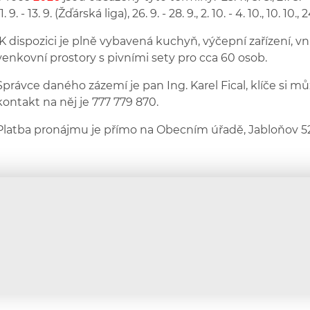
1. 9. - 13. 9. (Žďárská liga), 26. 9. - 28. 9., 2. 10. - 4. 10., 10. 10., 
K dispozici je plně vybavená kuchyň, výčepní zařízení, vn
venkovní prostory s pivními sety pro cca 60 osob.
Správce daného zázemí je pan Ing. Karel Fical, klíče si 
kontakt na něj je 777 779 870.
Platba pronájmu je přímo na Obecním úřadě, Jabloňov 52
604 335 878
+420
607 853 688
+420
obec.jablonov@seznam.
» podrobné kontakty