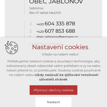
OBEC JABLOŇOV
Jabloňov
594 01 Velké Meziříčí
604 335 878
+420
607 853 688
+420
obec.jablonov@seznam.cz
» podrobné kontakty
Nastavení cookies
Vítejte na našem webu!
Potřebujeme nastavit cookies a související technologie, aby
zobrazovaný obsah odpovídal vašim potřebám a vy na webu
nalezli přesně to, co potřebujete. Soubory cookies používané
na našem webu
nikdy neslouží ke zjišťování totožnosti
© 2026 Obec Jabloňov
uživatelů stránek
.
mapa webu
Přijmout všechny cookies
VYTVOŘIL XART.CZ
Nastavit