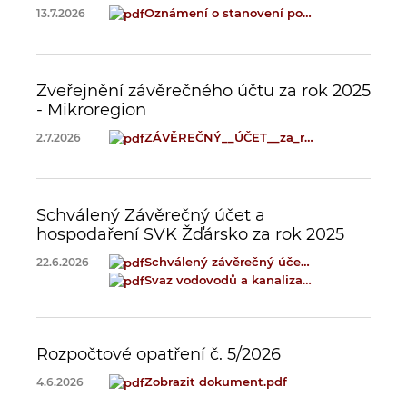
Oznámení o stanovení počtu zastupitelů pro volby do zastupitelstva obce na volební období 2026-2030.pdf
13.7.2026
Zveřejnění závěrečného účtu za rok 2025
- Mikroregion
ZÁVĚREČNÝ__ÚČET__za_rok_2025_-_SCHVÁLENÝ.pdf
2.7.2026
Schválený Závěrečný účet a
hospodaření SVK Žďársko za rok 2025
Schválený závěrečný účeet a hospodaření Svazu vodovodu a kanalizaci Žďársko za rok 2025.pdf
22.6.2026
Svaz vodovodů a kanalizací Žďársko.pdf
Rozpočtové opatření č. 5/2026
Zobrazit dokument
.pdf
4.6.2026