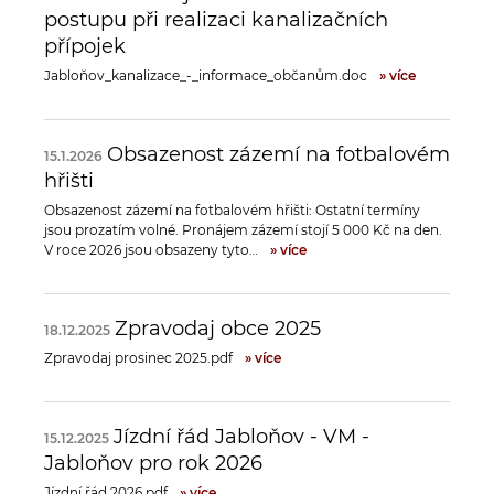
postupu při realizaci kanalizačních
přípojek
Jabloňov_kanalizace_-_informace_občanům.doc
» více
Obsazenost zázemí na fotbalovém
15.1.2026
hřišti
Obsazenost zázemí na fotbalovém hřišti: Ostatní termíny
jsou prozatím volné. Pronájem zázemí stojí 5 000 Kč na den.
V roce 2026 jsou obsazeny tyto…
» více
Zpravodaj obce 2025
18.12.2025
Zpravodaj prosinec 2025.pdf
» více
Jízdní řád Jabloňov - VM -
15.12.2025
Jabloňov pro rok 2026
Jízdní řád 2026.pdf
» více