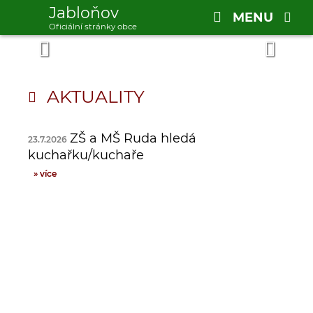
Jabloňov
MENU
Oficiální stránky obce
AKTUALITY
ZŠ a MŠ Ruda hledá
23.7.2026
kuchařku/kuchaře
» více