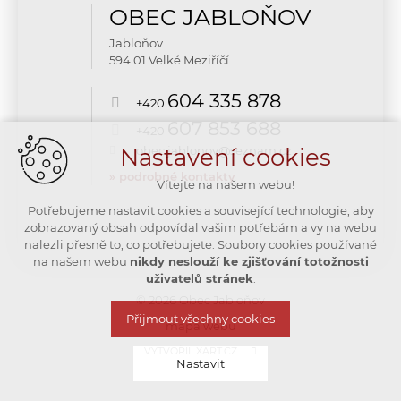
OBEC JABLOŇOV
Jabloňov
594 01 Velké Meziříčí
604 335 878
+420
607 853 688
+420
Nastavení cookies
obec.jablonov@seznam.cz
» podrobné kontakty
Vítejte na našem webu!
Potřebujeme nastavit cookies a související technologie, aby
zobrazovaný obsah odpovídal vašim potřebám a vy na webu
nalezli přesně to, co potřebujete. Soubory cookies používané
na našem webu
nikdy neslouží ke zjišťování totožnosti
uživatelů stránek
.
© 2026 Obec Jabloňov
Přijmout všechny cookies
mapa webu
VYTVOŘIL XART.CZ
Nastavit