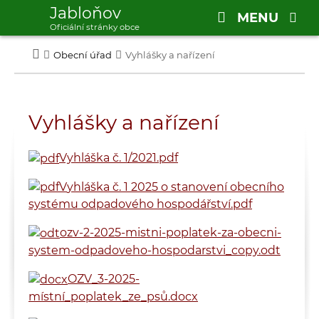
Jabloňov
MENU
Oficiální stránky obce
Obecní úřad
Vyhlášky a nařízení
Vyhlášky a nařízení
Vyhláška č. 1/2021.pdf
V
yhláška č. 1 2025 o stanovení obecního
systému odpadového hospodářství.pdf
ozv-2-2025-mistni-poplatek-za-obecni-
system-odpadoveho-hospodarstvi_copy.odt
OZV_3-2025-
místní_poplatek_ze_psů.docx