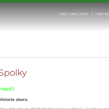
OBEC JABLOŇOV
OBECNÍ
Spolky
Hasiči
Historie sboru