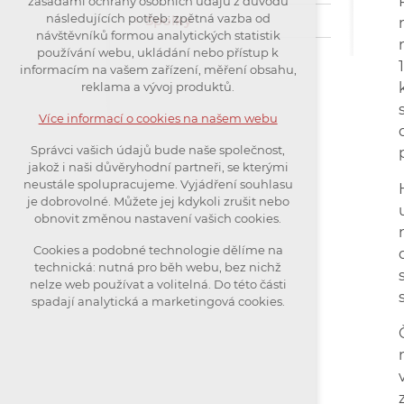
zásadami ochrany osobních údajů z důvodu
nutná pro provozování webu
následujících potřeb: zpětná vazba od
Spolky
návštěvníků formou analytických statistik
udržení kontextu stránek (session):
používání webu, ukládání nebo přístup k
případná přihlášení, volby jazyka,
informacím na vašem zařízení, měření obsahu,
apod.
reklama a vývoj produktů.
Volitelná cookies
Více informací o cookies na našem webu
analytická pro anonymizované
Správci vašich údajů bude naše společnost,
vyhodnocení návštěvnosti
jakož i naši důvěryhodní partneři, se kterými
marketingová cookies (Google)
neustále spolupracujeme. Vyjádření souhlasu
je dobrovolné. Můžete jej kdykoli zrušit nebo
obnovit změnou nastavení vašich cookies.
Více informací o cookies na našem webu
Cookies a podobné technologie dělíme na
technická: nutná pro běh webu, bez nichž
Přijmout všechny cookies
nelze web používat a volitelná. Do této části
spadají analytická a marketingová cookies.
Odmítnout vše