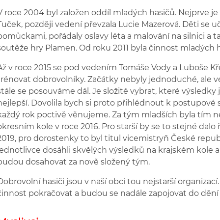
V roce 2004 byl založen oddíl mladých hasičů. Nejprve je 
Tuček, později vedení převzala Lucie Mazerová. Děti se u
pomůckami, pořádaly oslavy léta a malování na silnici a 
soutěže hry Plamen. Od roku 2011 byla činnost mladých 
Až v roce 2015 se pod vedením Tomáše Vody a Luboše Křeh
trénovat dobrovolníky. Začátky nebyly jednoduché, ale ve
stále se posouváme dál. Je složité vybrat, které výsledky 
nejlepší. Dovolila bych si proto přihlédnout k postupové
každý rok poctivě věnujeme. Za tým mladších byla tím n
okresním kole v roce 2016. Pro starší by se to stejné dalo 
2019, pro dorostenky to byl titul vicemistryň České repub
jednotlivce dosáhli skvělých výsledků na krajském kole a
budou dosahovat za nově složený tým.
Dobrovolní hasiči jsou v naší obci tou nejstarší organizací
činnost pokračovat a budou se nadále zapojovat do dění 