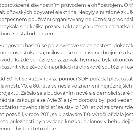
doprovázené slavnostním průvodem a ohňostrojem. O tři 
jabloňovských obyvatel elektřina. Nebyly s ní žádné zkuše
bezpečném používání organizovány nejrůznější přednášky
potýkala s několika požáry. Taktéž byla uctěna památka T
sboru se stal odbor žen.
Fungování hasičů se po 2. světové válce naštěstí dokázal
motorová stříkačka, usilovalo se o opravení zbrojnice a ka
úvodu každé schůzky se zazpívala hymna a byla ukončován
účastnit více závodů-například na okrskové soutěži v Taso
Od 50. let se každý rok za pomoci SDH pořádal ples, ostat
slavnosti. 70. a 80. léta se nesla ve znamení nejrůznějšíc
projektů. Začalo se s budováním nové a s demolicí staré 
nádrže, zakoupila se Avie 31 a tým dorostu byl pod veden
počátku nového tisíciletí se slavilo 100 let od založení z
let později, v roce 2011, se k oslavám 110. výročí přidalo ješ
této příležitosti byla vydána knížka Jabloňov v běhu dějin
věnuje historii této obce.