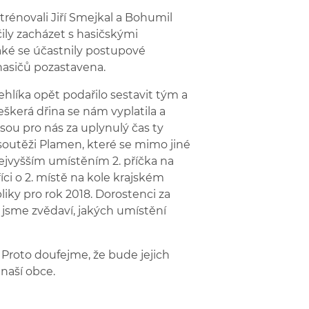
trénovali Jiří Smejkal a Bohumil
čily zacházet s hasičskými
také se účastnily postupové
hasičů pozastavena.
líka opět podařilo sestavit tým a
škerá dřina se nám vyplatila a
jsou pro nás za uplynulý čas ty
 soutěži Plamen, které se mimo jiné
ejvyšším umístěním 2. příčka na
říci o 2. místě na kole krajském
liky pro rok 2018. Dorostenci za
 jsme zvědaví, jakých umístění
. Proto doufejme, že bude jejich
naší obce.