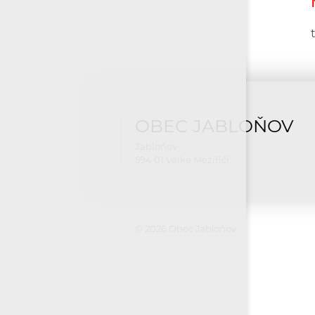
OBEC JABLOŇOV
Jabloňov
594 01 Velké Meziříčí
© 2026 Obec Jabloňov