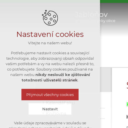
Jabloňov
Oficiální stránky obce
Nastavení cookies
Vítejte na našem webu!
Potřebujeme nastavit cookies a související
technologie, aby zobrazovaný obsah odpovídal
Volný čas
Spolky
vašim potřebám a vy na webu nalezli přesně to,
co potřebujete. Soubory cookies používané na
našem webu
nikdy neslouží ke zjišťování
VOLNÝ ČAS
totožnosti uživatelů stránek
.
Přijmout všechny cookies
Kalendář akcí
Nastavit
Knihovna
Vaše údaje zpracováváme v souladu se
Sport
Technická cookies