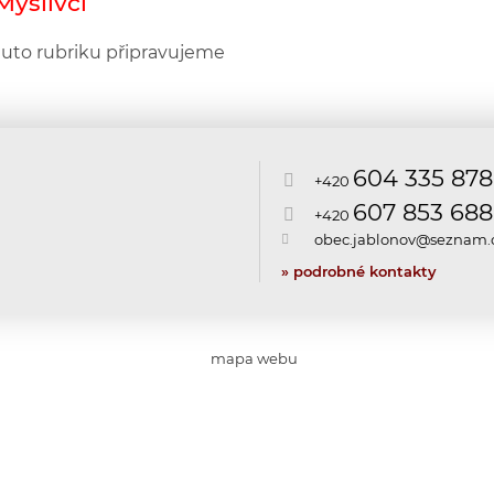
Myslivci
tuto rubriku připravujeme
604 335 878
+420
607 853 688
+420
obec.jablonov@seznam.
» podrobné kontakty
mapa webu