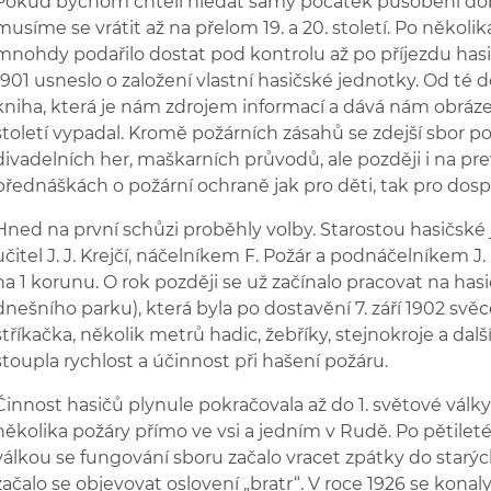
Pokud bychom chtěli hledat samý počátek působení dob
musíme se vrátit až na přelom 19. a 20. století. Po několi
mnohdy podařilo dostat pod kontrolu až po příjezdu hasič
1901 usneslo o založení vlastní hasičské jednotky. Od té 
kniha, která je nám zdrojem informací a dává nám obráze
století vypadal. Kromě požárních zásahů se zdejší sbor po
divadelních her, maškarních průvodů, ale později i na p
přednáškách o požární ochraně jak pro děti, tak pro dosp
Hned na první schůzi proběhly volby. Starostou hasičské j
učitel J. J. Krejčí, náčelníkem F. Požár a podnáčelníkem J
na 1 korunu. O rok později se už začínalo pracovat na hasič
dnešního parku), která byla po dostavění 7. září 1902 sv
stříkačka, několik metrů hadic, žebříky, stejnokroje a dal
stoupla rychlost a účinnost při hašení požáru.
Činnost hasičů plynule pokračovala až do 1. světové války
několika požáry přímo ve vsi a jedním v Rudě. Po pětilet
válkou se fungování sboru začalo vracet zpátky do starých
začalo se objevovat oslovení „bratr“. V roce 1926 se konaly