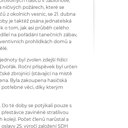
rovolných hasičů v Jabloňově,
ka ničivých požárech, které se
ů z okolních vesnic, se 21. dubna
doby je taktéž psána jednatelská
k o tom, jak asi průběh celého
dílel na pořádání tanečních zábav,
reventivních prohlídkách domů a
ělé.
ednoty byl zvolen zdejší řídící
. Dvořák. Roční příspěvek byl určen
ské zbrojnici (stávající na místě
ěcena. Byla zakoupena hasičská
ší potřebné věci, díky kterým
. Do té doby se potýkali pouze s
é přestávce zaviněné strašlivou
 kolejí. Počet členů narůstal a
 oslavy 25. výročí založení SDH