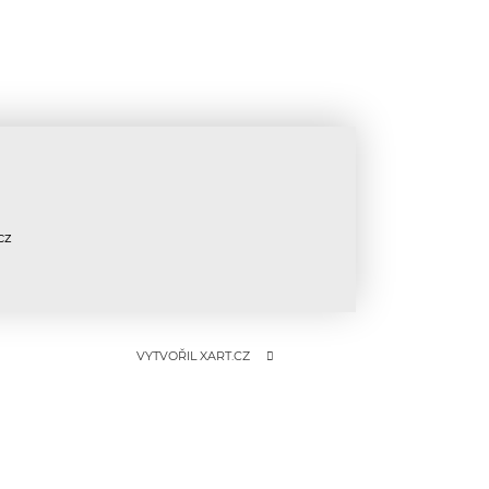
cz
VYTVOŘIL XART.CZ