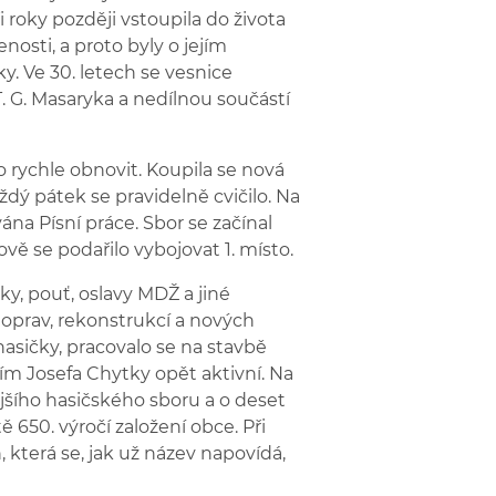
roky později vstoupila do života
nosti, a proto byly o jejím
. Ve 30. letech se vesnice
. G. Masaryka a nedílnou součástí
o rychle obnovit. Koupila se nová
ždý pátek se pravidelně cvičilo. Na
a Písní práce. Sbor se začínal
vě se podařilo vybojovat 1. místo.
ky, pouť, oslavy MDŽ a jiné
h oprav, rekonstrukcí a nových
hasičky, pracovalo se na stavbě
ím Josefa Chytky opět aktivní. Na
dejšího hasičského sboru a o deset
tě 650. výročí založení obce. Při
, která se, jak už název napovídá,