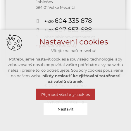
Jabloňov
594 01 Velké Meziříčí
604 335 878
+420
607 853 688
+420
obec.jablonov@seznam.cz
Nastavení cookies
» podrobné kontakty
Vítejte na našem webu!
Potřebujeme nastavit cookies a související technologie, aby
zobrazovaný obsah odpovídal vašim potřebám a vy na webu
nalezli přesně to, co potřebujete. Soubory cookies používané
na našem webu
nikdy neslouží ke zjišťování totožnosti
uživatelů stránek
.
© 2026 Obec Jabloňov
mapa webu
Přijmout všechny cookies
VYTVOŘIL XART.CZ
Nastavit
Technická cookies