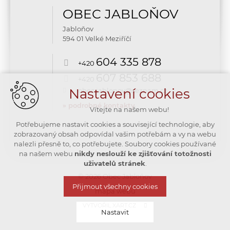
OBEC JABLOŇOV
Jabloňov
594 01 Velké Meziříčí
604 335 878
+420
607 853 688
+420
Nastavení cookies
obec.jablonov@seznam.cz
» podrobné kontakty
Vítejte na našem webu!
Potřebujeme nastavit cookies a související technologie, aby
zobrazovaný obsah odpovídal vašim potřebám a vy na webu
nalezli přesně to, co potřebujete. Soubory cookies používané
na našem webu
nikdy neslouží ke zjišťování totožnosti
uživatelů stránek
.
© 2026 Obec Jabloňov
Přijmout všechny cookies
mapa webu
VYTVOŘIL XART.CZ
Nastavit