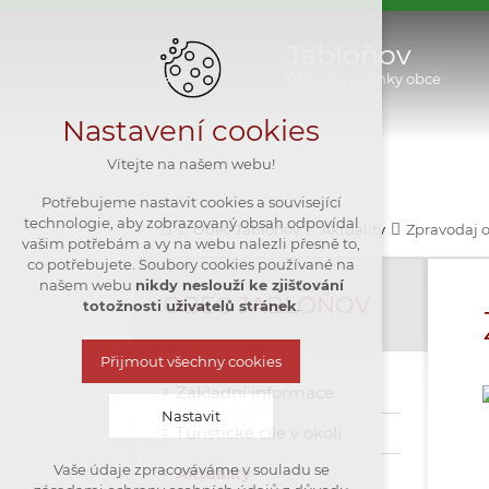
Jabloňov
Oficiální stránky obce
Nastavení cookies
Vítejte na našem webu!
Potřebujeme nastavit cookies a související
technologie, aby zobrazovaný obsah odpovídal
Obec Jabloňov
Aktuality
Zpravodaj 
vašim potřebám a vy na webu nalezli přesně to,
co potřebujete. Soubory cookies používané na
našem webu
nikdy neslouží ke zjišťování
OBEC JABLOŇOV
totožnosti uživatelů stránek
.
Přijmout všechny cookies
Základní informace
Nastavit
Turistické cíle v okolí
Vaše údaje zpracováváme v souladu se
Aktuality
Technická cookies