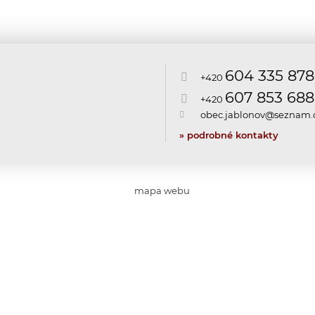
604 335 878
+420
607 853 688
+420
obec.jablonov@seznam.
» podrobné kontakty
mapa webu