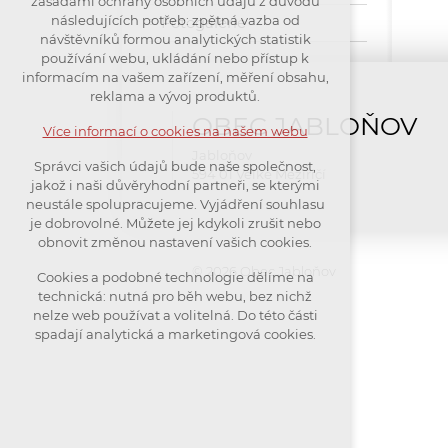
zásadami ochrany osobních údajů z důvodu
nutná pro provozování webu
následujících potřeb: zpětná vazba od
Fotogalerie
návštěvníků formou analytických statistik
udržení kontextu stránek (session):
používání webu, ukládání nebo přístup k
případná přihlášení, volby jazyka,
informacím na vašem zařízení, měření obsahu,
apod.
reklama a vývoj produktů.
OBEC JABLOŇOV
Volitelná cookies
Více informací o cookies na našem webu
analytická pro anonymizované
Jabloňov
Správci vašich údajů bude naše společnost,
vyhodnocení návštěvnosti
594 01 Velké Meziříčí
jakož i naši důvěryhodní partneři, se kterými
marketingová cookies (Google)
neustále spolupracujeme. Vyjádření souhlasu
je dobrovolné. Můžete jej kdykoli zrušit nebo
obnovit změnou nastavení vašich cookies.
Více informací o cookies na našem webu
© 2026 Obec Jabloňov
Cookies a podobné technologie dělíme na
technická: nutná pro běh webu, bez nichž
Přijmout všechny cookies
nelze web používat a volitelná. Do této části
spadají analytická a marketingová cookies.
Odmítnout vše