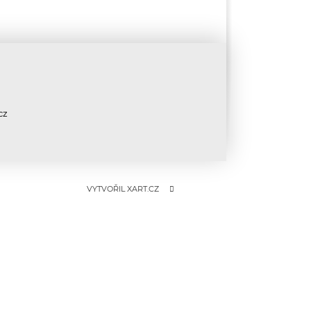
cz
VYTVOŘIL XART.CZ