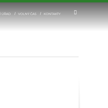
Í ÚŘAD
VOLNÝ ČAS
KONTAKTY