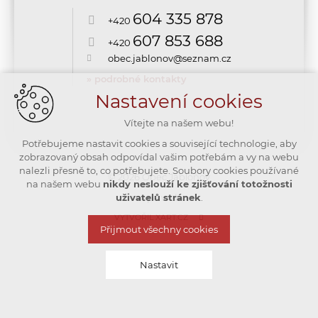
604 335 878
+420
607 853 688
+420
obec.jablonov@seznam.cz
» podrobné kontakty
Nastavení cookies
Vítejte na našem webu!
Potřebujeme nastavit cookies a související technologie, aby
zobrazovaný obsah odpovídal vašim potřebám a vy na webu
nalezli přesně to, co potřebujete. Soubory cookies používané
© 2026 Obec Jabloňov
na našem webu
nikdy neslouží ke zjišťování totožnosti
uživatelů stránek
mapa webu
.
VYTVOŘIL XART.CZ
Přijmout všechny cookies
Nastavit
Technická cookies