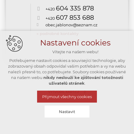
604 335 878
+420
607 853 688
+420
obec.jablonov@seznam.cz
» podrobné kontakty
Nastavení cookies
Vítejte na našem webu!
Potřebujeme nastavit cookies a související technologie, aby
zobrazovaný obsah odpovídal vašim potřebám a vy na webu
nalezli přesně to, co potřebujete. Soubory cookies používané
© 2026 Obec Jabloňov
na našem webu
nikdy neslouží ke zjišťování totožnosti
uživatelů stránek
.
mapa webu
VYTVOŘIL XART.CZ
Přijmout všechny cookies
Nastavit
Technická cookies