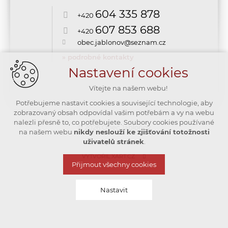
604 335 878
+420
607 853 688
+420
obec.jablonov@seznam.cz
» podrobné kontakty
Nastavení cookies
Vítejte na našem webu!
Potřebujeme nastavit cookies a související technologie, aby
zobrazovaný obsah odpovídal vašim potřebám a vy na webu
nalezli přesně to, co potřebujete. Soubory cookies používané
© 2026 Obec Jabloňov
na našem webu
nikdy neslouží ke zjišťování totožnosti
uživatelů stránek
.
mapa webu
VYTVOŘIL XART.CZ
Přijmout všechny cookies
Nastavit
Technická cookies