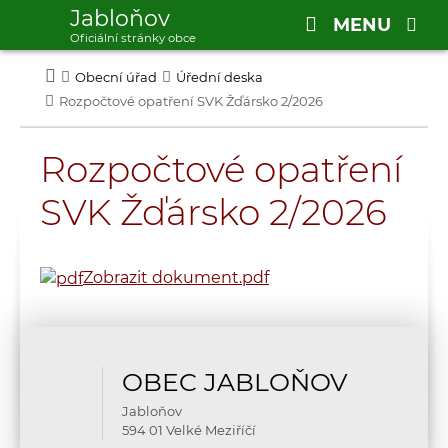
Jabloňov
MENU
Oficiální stránky obce
Obecní úřad
Úřední deska
Rozpočtové opatření SVK Žďársko 2/2026
Rozpočtové opatření
SVK Žďársko 2/2026
Zobrazit dokument
.pdf
OBEC JABLOŇOV
Jabloňov
594 01 Velké Meziříčí