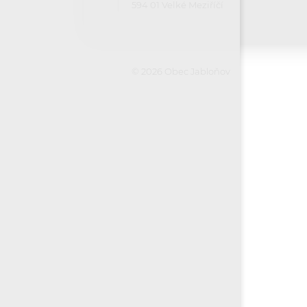
594 01 Velké Meziříčí
© 2026 Obec Jabloňov