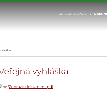
OBEC JABLOŇOV
OBECNÍ
yhláška
Veřejná vyhláška
Zobrazit dokument
.pdf