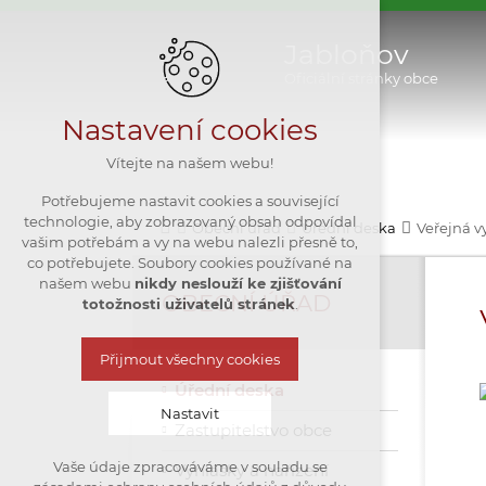
Jabloňov
Oficiální stránky obce
Nastavení cookies
Vítejte na našem webu!
Potřebujeme nastavit cookies a související
technologie, aby zobrazovaný obsah odpovídal
Obecní úřad
Úřední deska
Veřejná v
vašim potřebám a vy na webu nalezli přesně to,
co potřebujete. Soubory cookies používané na
našem webu
nikdy neslouží ke zjišťování
OBECNÍ ÚŘAD
totožnosti uživatelů stránek
.
Přijmout všechny cookies
Úřední deska
Nastavit
Zastupitelstvo obce
Vaše údaje zpracováváme v souladu se
Vyhlášky a nařízení
Technická cookies