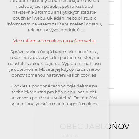
zásadami ochrany osobních údajů z důvodu
nutná pro provozování webu
následujících potřeb: zpětná vazba od
Usnesení
návštěvníků formou analytických statistik
udržení kontextu stránek (session):
Hospodaření obce
používání webu, ukládání nebo přístup k
případná přihlášení, volby jazyka,
informacím na vašem zařízení, měření obsahu,
apod.
Zpravodaj obce
reklama a vývoj produktů.
Volitelná cookies
Více informací o cookies na našem webu
Rozvoje obce
analytická pro anonymizované
Správci vašich údajů bude naše společnost,
GDPR
vyhodnocení návštěvnosti
jakož i naši důvěryhodní partneři, se kterými
marketingová cookies (Google)
neustále spolupracujeme. Vyjádření souhlasu
Povinně zveřejňované
je dobrovolné. Můžete jej kdykoli zrušit nebo
informace
obnovit změnou nastavení vašich cookies.
Více informací o cookies na našem webu
Formuláře
Cookies a podobné technologie dělíme na
technická: nutná pro běh webu, bez nichž
Dokumenty
Přijmout všechny cookies
nelze web používat a volitelná. Do této části
spadají analytická a marketingová cookies.
Odmítnout vše
OBEC JABLOŇOV
Jabloňov