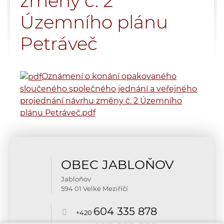
změny č. 2
Územního plánu
Petráveč
Oznámení o konání opakovaného
sloučeného společného jednání a veřejného
projednání návrhu změny č. 2 Územního
plánu Petráveč.pdf
OBEC JABLOŇOV
Jabloňov
594 01 Velké Meziříčí
604 335 878
+420