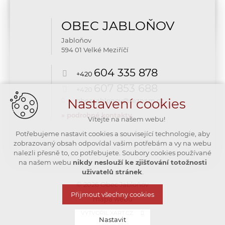
OBEC JABLOŇOV
Jabloňov
594 01 Velké Meziříčí
604 335 878
+420
607 853 688
+420
Nastavení cookies
obec.jablonov@seznam.cz
» podrobné kontakty
Vítejte na našem webu!
Potřebujeme nastavit cookies a související technologie, aby
zobrazovaný obsah odpovídal vašim potřebám a vy na webu
nalezli přesně to, co potřebujete. Soubory cookies používané
na našem webu
nikdy neslouží ke zjišťování totožnosti
uživatelů stránek
.
© 2026 Obec Jabloňov
Přijmout všechny cookies
mapa webu
VYTVOŘIL XART.CZ
Nastavit