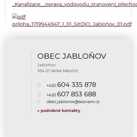
_Kanalizace__oprava_vodovodu_stanovení_přecho
priloha_1719944947_1_01_SitDIO_Jabloňov_01.pdf
OBEC JABLOŇOV
Jabloňov
594 01 Velké Meziříčí
604 335 878
+420
607 853 688
+420
obec.jablonov@seznam.cz
» podrobné kontakty