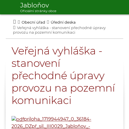
Jabloňov
Oficiální stránky obce
Obecní úřad
Úřední deska
Veřejná vyhláška - stanovení přechodné úpravy
provozu na pozemní komunikaci
Veřejná vyhláška -
stanovení
přechodné úpravy
provozu na pozemní
komunikaci
priloha_1719944947_0_36184-
2026_DZpř_sil._III0029_Jabloňov_-